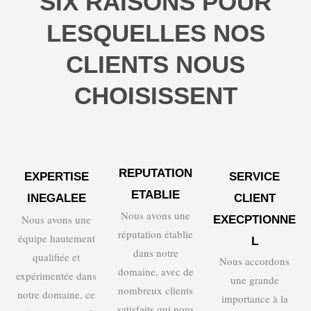
SIX RAISONS POUR
LESQUELLES NOS
CLIENTS NOUS
CHOISISSENT
REPUTATION
EXPERTISE
SERVICE
ETABLIE
INEGALEE
CLIENT
Nous avons une
Nous avons une
EXECPTIONNE
réputation établie
équipe hautement
L
dans notre
qualifiée et
Nous accordons
domaine, avec de
expérimentée dans
une grande
nombreux clients
notre domaine, ce
importance à la
satisfaits qui nous