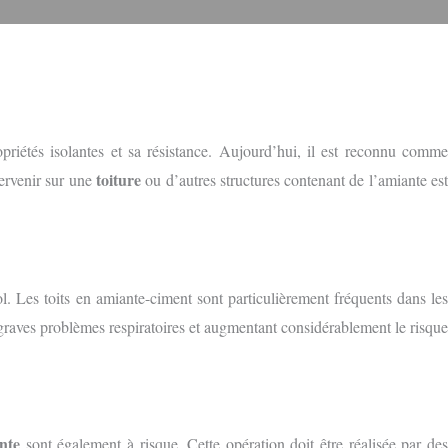
opriétés isolantes et sa résistance. Aujourd’hui, il est reconnu comm
toiture
ervenir sur une
ou d’autres structures contenant de l’amiante es
ol. Les toits en amiante-ciment sont particulièrement fréquents dans les
graves problèmes respiratoires et augmentant considérablement le risque
nte
sont également à risque. Cette opération doit être réalisée par de