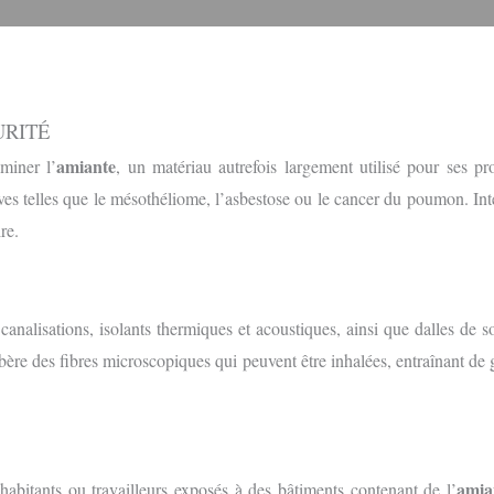
URITÉ
amiante
miner l’
, un matériau autrefois largement utilisé pour ses pr
s telles que le mésothéliome, l’asbestose ou le cancer du poumon. Int
re.
canalisations, isolants thermiques et acoustiques, ainsi que dalles de s
ère des fibres microscopiques qui peuvent être inhalées, entraînant de 
amia
habitants ou travailleurs exposés à des bâtiments contenant de l’