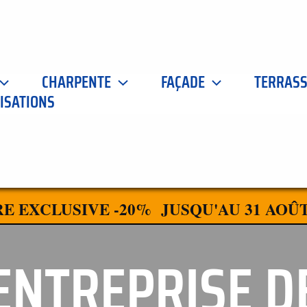
CHARPENTE
FAÇADE
TERRAS
ISATIONS
E EXCLUSIVE -20% JUSQU'AU 31 AOÛT
ENTREPRISE D