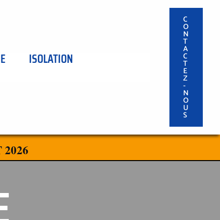
C
O
N
T
A
SE
ISOLATION
C
T
E
Z
-
N
O
U
S
 2026
E