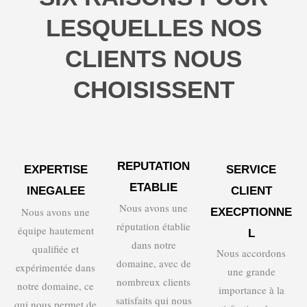
LESQUELLES NOS
CLIENTS NOUS
CHOISISSENT
REPUTATION
EXPERTISE
SERVICE
ETABLIE
INEGALEE
CLIENT
Nous avons une
Nous avons une
EXECPTIONNE
réputation établie
équipe hautement
L
dans notre
qualifiée et
Nous accordons
domaine, avec de
expérimentée dans
une grande
nombreux clients
notre domaine, ce
importance à la
satisfaits qui nous
qui nous permet de