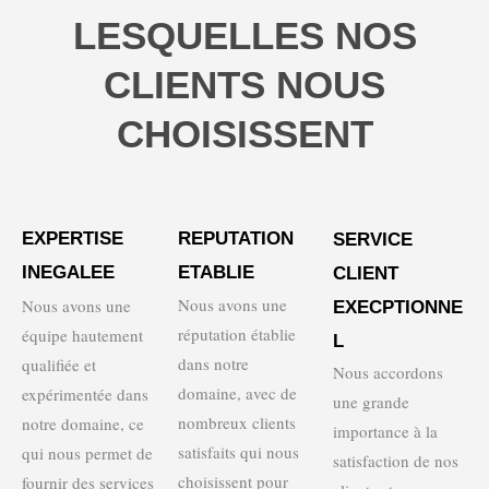
LESQUELLES NOS
CLIENTS NOUS
CHOISISSENT
EXPERTISE
REPUTATION
SERVICE
INEGALEE
ETABLIE
CLIENT
Nous avons une
Nous avons une
EXECPTIONNE
réputation établie
équipe hautement
L
dans notre
qualifiée et
Nous accordons
domaine, avec de
expérimentée dans
une grande
nombreux clients
notre domaine, ce
importance à la
satisfaits qui nous
qui nous permet de
satisfaction de nos
choisissent pour
fournir des services