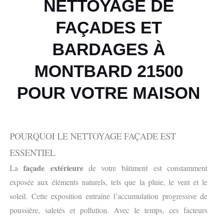
NETTOYAGE DE
FAÇADES ET
BARDAGES À
MONTBARD 21500
POUR VOTRE MAISON
POURQUOI LE NETTOYAGE FAÇADE EST
ESSENTIEL
façade extérieure
La
de votre bâtiment est constamment
exposée aux éléments naturels, tels que la pluie, le vent et le
soleil. Cette exposition entraîne l’accumulation progressive de
poussière, saletés et pollution. Avec le temps, ces facteurs