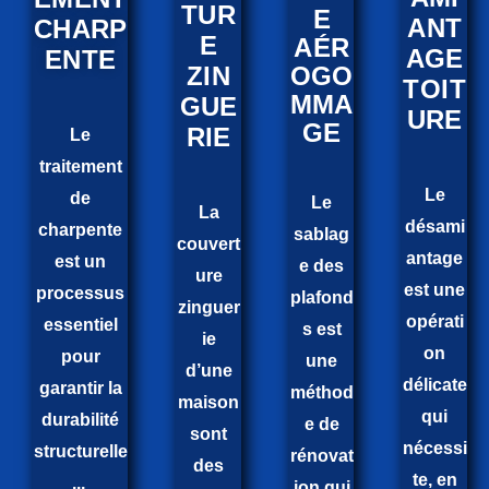
TUR
E
ANT
CHARP
E
AÉR
AGE
ENTE
ZIN
OGO
TOIT
MMA
GUE
URE
GE
RIE
Le
traitement
Le
de
Le
La
désami
charpente
sablag
couvert
antage
est un
e des
ure
est une
processus
plafond
zinguer
opérati
essentiel
s est
ie
on
pour
une
d’une
délicate
garantir la
méthod
maison
qui
durabilité
e de
sont
nécessi
structurelle
rénovat
des
te, en
...
ion qui