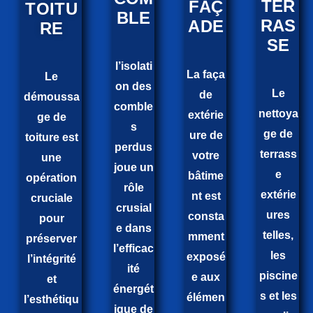
TER
FAÇ
TOITU
BLE
RAS
ADE
RE
SE
l’isolati
La faça
Le
on des
Le
de
démoussa
comble
nettoya
extérie
ge de
s
ge de
ure de
toiture est
perdus
terrass
votre
une
joue un
e
bâtime
opération
rôle
extérie
nt est
cruciale
crusial
ures
consta
pour
e dans
telles,
mment
préserver
l’efficac
les
exposé
l’intégrité
ité
piscine
e aux
et
énergét
s et les
élémen
l’esthétiqu
ique de