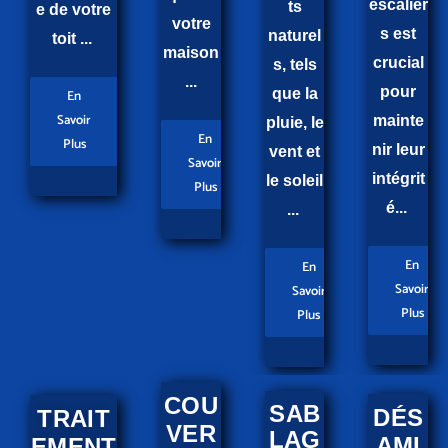
escalier
ts
e de votre
votre
s est
naturel
toit ...
maison
crucial
s, tels
...
pour
que la
En
Savoir
mainte
pluie, le
En
Plus
nir leur
vent et
Savoir
intégrit
le soleil
Plus
é...
...
En
En
Savoir
Savoir
Plus
Plus
COU
SAB
DÉS
TRAIT
VER
LAG
AMI
EMENT