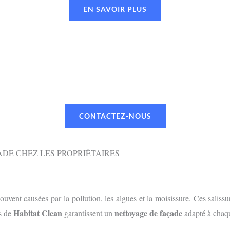
EN SAVOIR PLUS
UN RENDEZ-VOUS OU UN DEVI
 TÉLÉPHONE OU PAR MAIL VIA NOTR
CONTACTEZ-NOUS
DE CHEZ LES PROPRIÉTAIRES
souvent causées par la pollution, les algues et la moisissure. Ces sali
Habitat Clean
nettoyage de façade
es de
garantissent un
adapté à chaqu