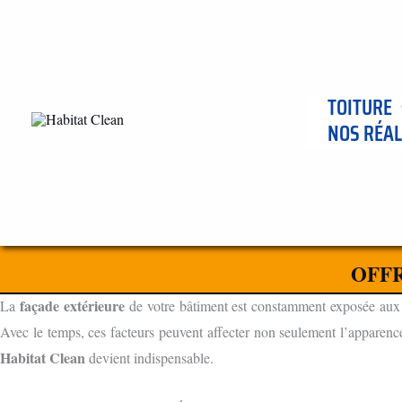
Aller
au
contenu
TOITURE
NOS RÉAL
ENTREPRISE DE NETTOYAGE DE FAÇADES ET BARDAGES À
L'IMPORTANCE DU NETTOYAGE DE FAÇADES ET BARDAGE
OFFR
POURQUOI LE NETTOYAGE FAÇADE EST ESSENTIEL
façade extérieure
La
de votre bâtiment est constamment exposée aux élé
Avec le temps, ces facteurs peuvent affecter non seulement l’apparence,
Habitat Clean
devient indispensable.