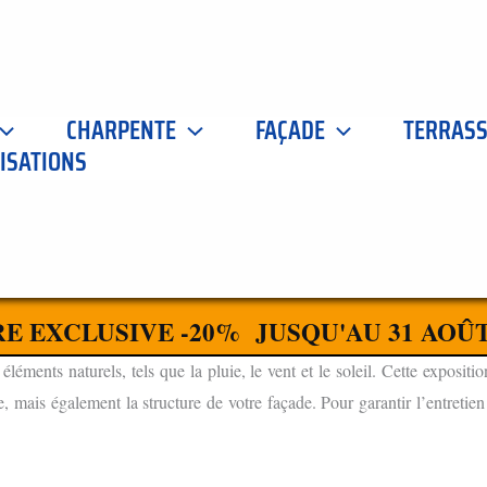
CHARPENTE
FAÇADE
TERRAS
ISATIONS
 ALLÉRIOT 71380
CONTACTEZ-NOUS
S À ALLÉRIOT 71380 POUR VOTRE MAISON
E EXCLUSIVE -20% JUSQU'AU 31 AOÛT
ments naturels, tels que la pluie, le vent et le soleil. Cette expositio
 mais également la structure de votre façade. Pour garantir l’entretien