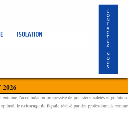
C
O
N
T
A
SE
ISOLATION
C
T
E
Z
-
N
O
U
S
 2026
n entraîne l’accumulation progressive de poussière, saletés et pollution
nettoyage de façade
 optimal, le
réalisé par des professionnels comm