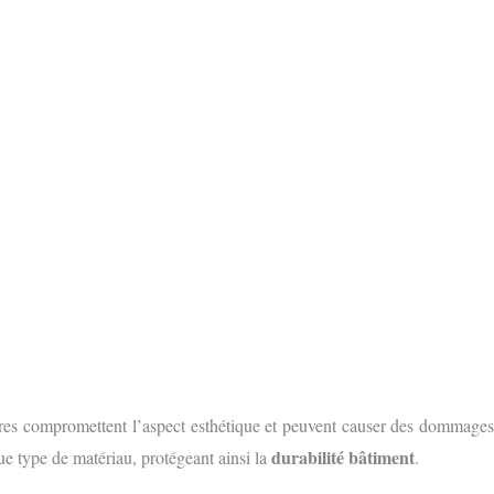
S GRATUIT
E FORMULAIRE EN LIGNE
ssures compromettent l’aspect esthétique et peuvent causer des dommages
durabilité bâtiment
e type de matériau, protégeant ainsi la
.