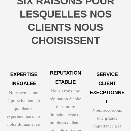
SIX RAISONS POUR
LESQUELLES NOS
CLIENTS NOUS
CHOISISSENT
REPUTATION
EXPERTISE
SERVICE
ETABLIE
INEGALEE
CLIENT
Nous avons une
Nous avons une
EXECPTIONNE
réputation établie
équipe hautement
L
dans notre
qualifiée et
Nous accordons
domaine, avec de
expérimentée dans
une grande
nombreux clients
notre domaine, ce
importance à la
satisfaits qui nous