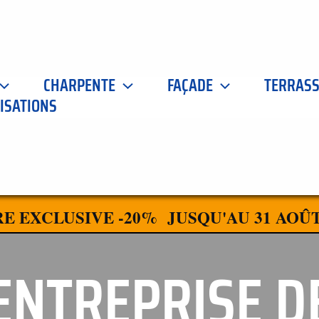
CHARPENTE
FAÇADE
TERRAS
ISATIONS
E EXCLUSIVE -20% JUSQU'AU 31 AOÛT
ENTREPRISE D