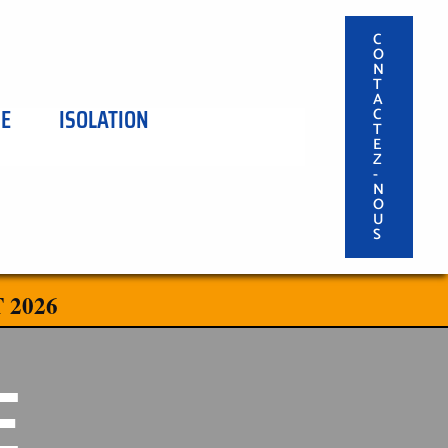
C
O
N
T
A
SE
ISOLATION
C
T
E
Z
-
N
O
U
S
 2026
E