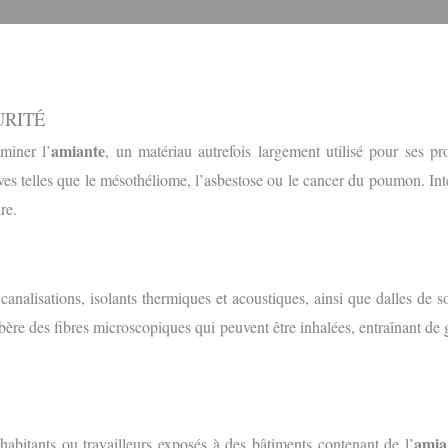
URITÉ
amiante
miner l’
, un matériau autrefois largement utilisé pour ses pr
s telles que le mésothéliome, l’asbestose ou le cancer du poumon. Int
re.
canalisations, isolants thermiques et acoustiques, ainsi que dalles de s
ère des fibres microscopiques qui peuvent être inhalées, entraînant de 
amia
habitants ou travailleurs exposés à des bâtiments contenant de l’