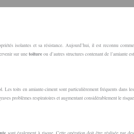
opriétés isolantes et sa résistance. Aujourd’hui, il est reconnu comm
toiture
ervenir sur une
ou d’autres structures contenant de l’amiante es
ol. Les toits en amiante-ciment sont particulièrement fréquents dans les
graves problèmes respiratoires et augmentant considérablement le risque
nte
sont également à risque. Cette opération doit être réalisée par de