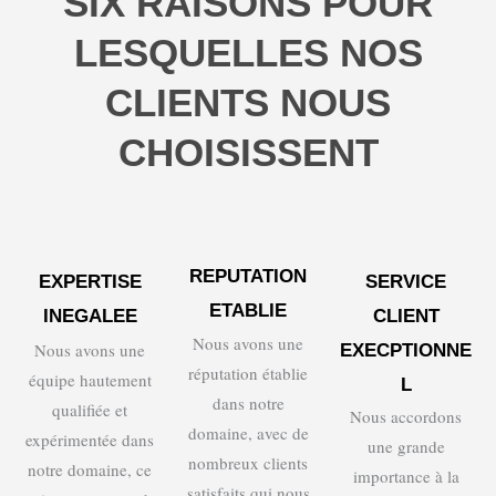
SIX RAISONS POUR
LESQUELLES NOS
CLIENTS NOUS
CHOISISSENT
REPUTATION
EXPERTISE
SERVICE
ETABLIE
INEGALEE
CLIENT
Nous avons une
Nous avons une
EXECPTIONNE
réputation établie
équipe hautement
L
dans notre
qualifiée et
Nous accordons
domaine, avec de
expérimentée dans
une grande
nombreux clients
notre domaine, ce
importance à la
satisfaits qui nous