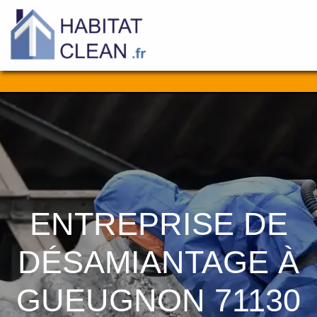
Aller
au
contenu
ENTREPRISE DE
DÉSAMIANTAGE À
GUEUGNON 71130