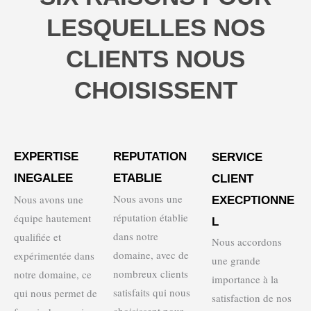
LESQUELLES NOS
CLIENTS NOUS
CHOISISSENT
EXPERTISE
REPUTATION
SERVICE
INEGALEE
ETABLIE
CLIENT
Nous avons une
Nous avons une
EXECPTIONNE
réputation établie
équipe hautement
L
dans notre
qualifiée et
Nous accordons
domaine, avec de
expérimentée dans
une grande
nombreux clients
notre domaine, ce
importance à la
satisfaits qui nous
qui nous permet de
satisfaction de nos