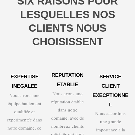
SIX RAISONS POUR
LESQUELLES NOS
CLIENTS NOUS
CHOISISSENT
REPUTATION
EXPERTISE
SERVICE
ETABLIE
INEGALEE
CLIENT
Nous avons une
Nous avons une
EXECPTIONNE
réputation établie
équipe hautement
L
dans notre
qualifiée et
Nous accordons
domaine, avec de
expérimentée dans
une grande
nombreux clients
notre domaine, ce
importance à la
satisfaits qui nous