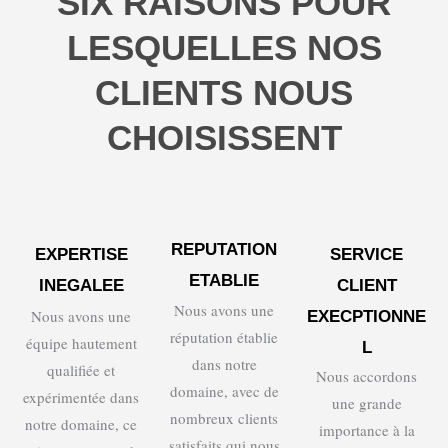
SIX RAISONS POUR
LESQUELLES NOS
CLIENTS NOUS
CHOISISSENT
REPUTATION
EXPERTISE
SERVICE
ETABLIE
INEGALEE
CLIENT
Nous avons une
Nous avons une
EXECPTIONNE
réputation établie
équipe hautement
L
dans notre
qualifiée et
Nous accordons
domaine, avec de
expérimentée dans
une grande
nombreux clients
notre domaine, ce
importance à la
satisfaits qui nous