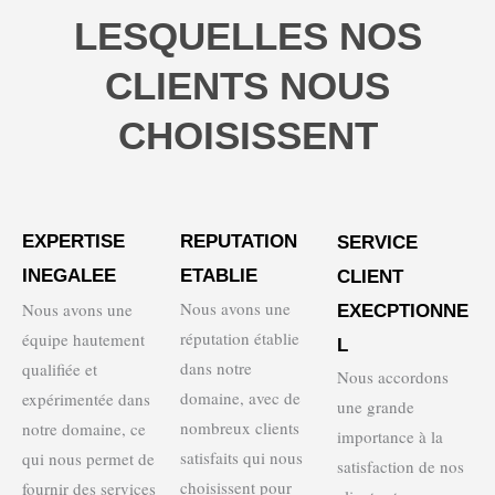
LESQUELLES NOS
CLIENTS NOUS
CHOISISSENT
EXPERTISE
REPUTATION
SERVICE
INEGALEE
ETABLIE
CLIENT
Nous avons une
Nous avons une
EXECPTIONNE
réputation établie
équipe hautement
L
dans notre
qualifiée et
Nous accordons
domaine, avec de
expérimentée dans
une grande
nombreux clients
notre domaine, ce
importance à la
satisfaits qui nous
qui nous permet de
satisfaction de nos
choisissent pour
fournir des services