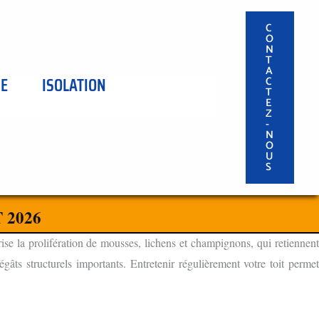
C
O
N
T
A
SE
ISOLATION
C
T
E
Z
-
N
O
U
S
 2026
ise la prolifération de mousses, lichens et champignons, qui retiennen
âts structurels importants. Entretenir régulièrement votre toit permet