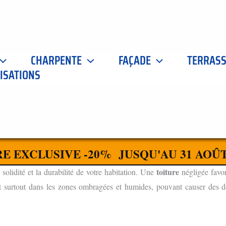
CHARPENTE
FAÇADE
TERRAS
ISATIONS
ORT 71640
CONTACTEZ-NOUS
E EXCLUSIVE -20% JUSQU'AU 31 AOÛT
toiture
 solidité et la durabilité de votre habitation. Une
négligée favor
t surtout dans les zones ombragées et humides, pouvant causer des dég