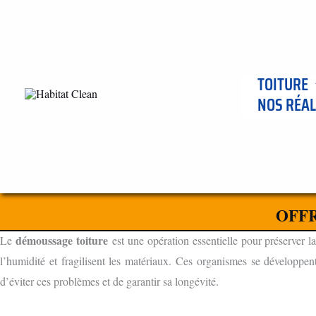
Aller
au
contenu
TOITURE
NOS RÉAL
ENTREPRISE DE DÈMOUSSAGE DE TOITURE À DRACY LE F
L'IMPORTANCE DU DÉMOUSSAGE TOITURE
OFFR
POURQUOI DÉMOUSSER VOTRE TOITURE ?
démoussage toiture
Le
est une opération essentielle pour préserver la
l’humidité et fragilisent les matériaux. Ces organismes se développen
d’éviter ces problèmes et de garantir sa longévité.