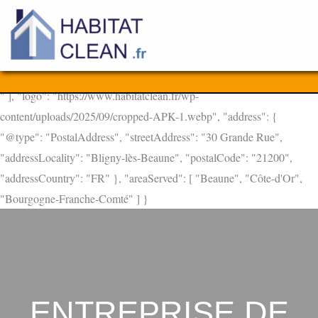
Aller
au
contenu
" ], "logo": "https://www.habitatclean.fr/wp-
content/uploads/2025/09/cropped-APK-1.webp", "address": {
"@type": "PostalAddress", "streetAddress": "30 Grande Rue",
"addressLocality": "Bligny-lès-Beaune", "postalCode": "21200",
"addressCountry": "FR" }, "areaServed": [ "Beaune", "Côte-d'Or",
"Bourgogne-Franche-Comté" ] }
ENTREPRISE DE