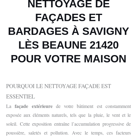
NETTOYAGE DE
FAÇADES ET
BARDAGES À SAVIGNY
LÈS BEAUNE 21420
POUR VOTRE MAISON
POURQUOI LE NETTOYAGE FAÇADE EST
ESSENTIEL
façade extérieure
La
de votre bâtiment est constamment
exposée aux éléments naturels, tels que la pluie, le vent et le
soleil. Cette exposition entraîne l’accumulation progressive de
poussière, saletés et pollution. Avec le temps, ces facteurs