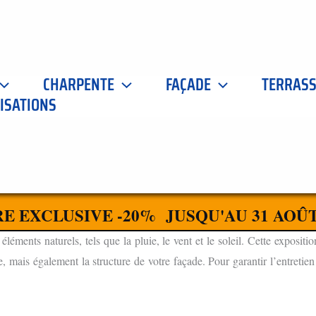
CHARPENTE
FAÇADE
TERRAS
ISATIONS
 SAINT VALLIER 71230
CONTACTEZ-NOUS
 À SAINT VALLIER 71230 POUR VOTRE MAISON
E EXCLUSIVE -20% JUSQU'AU 31 AOÛT
ments naturels, tels que la pluie, le vent et le soleil. Cette expositio
 mais également la structure de votre façade. Pour garantir l’entretien