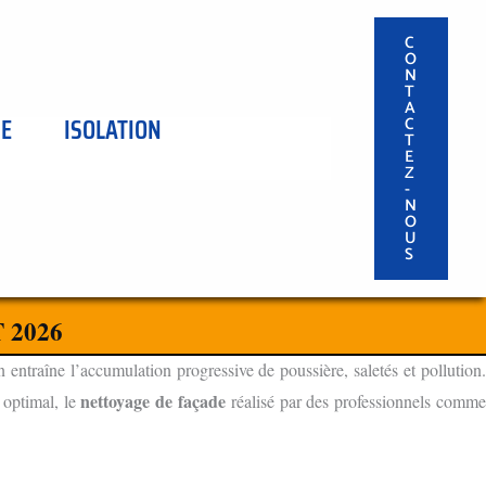
C
O
N
T
A
SE
ISOLATION
C
T
E
Z
-
N
O
U
S
 2026
n entraîne l’accumulation progressive de poussière, saletés et pollution
nettoyage de façade
 optimal, le
réalisé par des professionnels comm