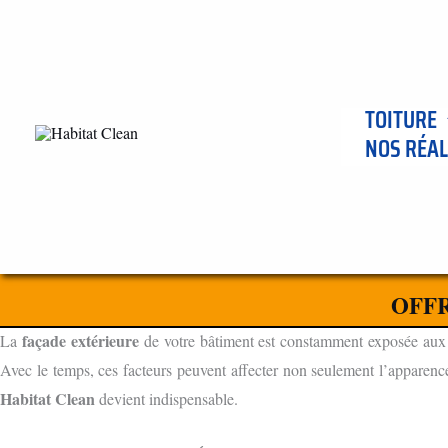
Aller
au
contenu
TOITURE
NOS RÉAL
ENTREPRISE DE NETTOYAGE DE FAÇADES ET BARDAGES À
L'IMPORTANCE DU NETTOYAGE DE FAÇADES ET BARDAGES
OFFR
POURQUOI LE NETTOYAGE FAÇADE EST ESSENTIEL
façade extérieure
La
de votre bâtiment est constamment exposée aux élé
Avec le temps, ces facteurs peuvent affecter non seulement l’apparence,
Habitat Clean
devient indispensable.