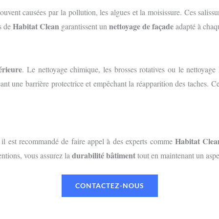
souvent causées par la pollution, les algues et la moisissure. Ces sali
Habitat Clean
nettoyage de façade
es de
garantissent un
adapté à chaqu
érieure
. Le nettoyage chimique, les brosses rotatives ou le nettoyage
éant une barrière protectrice et empêchant la réapparition des taches. C
Habitat Clea
, il est recommandé de faire appel à des experts comme
durabilité bâtiment
entions, vous assurez la
tout en maintenant un aspec
CONTACTEZ-NOUS