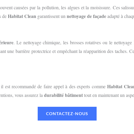
souvent causées par la pollution, les algues et la moisissure. Ces sali
Habitat Clean
nettoyage de façade
es de
garantissent un
adapté à chaqu
érieure
. Le nettoyage chimique, les brosses rotatives ou le nettoyage
éant une barrière protectrice et empêchant la réapparition des taches. C
Habitat Clea
, il est recommandé de faire appel à des experts comme
durabilité bâtiment
entions, vous assurez la
tout en maintenant un aspec
CONTACTEZ-NOUS