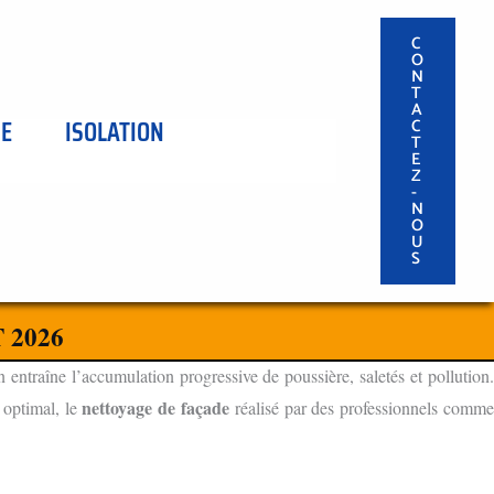
C
O
N
T
A
SE
ISOLATION
C
T
E
Z
-
N
O
U
S
 2026
n entraîne l’accumulation progressive de poussière, saletés et pollution
nettoyage de façade
 optimal, le
réalisé par des professionnels comm