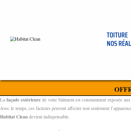
Aller
au
contenu
TOITURE
NOS RÉAL
ENTREPRISE DE NETTOYAGE DE FAÇADES ET BARDAGES À
L'IMPORTANCE DU NETTOYAGE DE FAÇADES ET BARDAGE
OFFR
POURQUOI LE NETTOYAGE FAÇADE EST ESSENTIEL
façade extérieure
La
de votre bâtiment est constamment exposée aux élé
Avec le temps, ces facteurs peuvent affecter non seulement l’apparence,
Habitat Clean
devient indispensable.