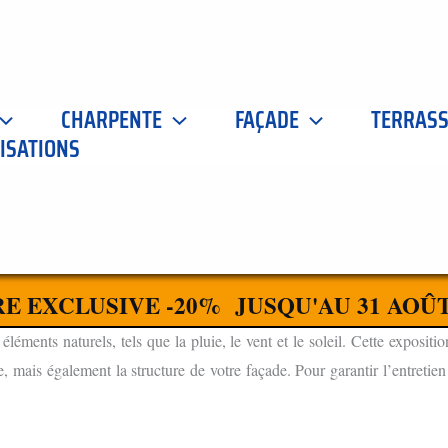
CHARPENTE
FAÇADE
TERRAS
ISATIONS
 SAINT MARCEL 71380
CONTACTEZ-NOUS
S À SAINT MARCEL 71380 POUR VOTRE MAISON
E EXCLUSIVE -20% JUSQU'AU 31 AOÛT
ments naturels, tels que la pluie, le vent et le soleil. Cette expositio
 mais également la structure de votre façade. Pour garantir l’entretien