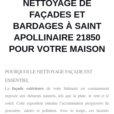
NETTOYAGE DE
FAÇADES ET
BARDAGES À SAINT
APOLLINAIRE 21850
POUR VOTRE MAISON
POURQUOI LE NETTOYAGE FAÇADE EST
ESSENTIEL
façade extérieure
La
de votre bâtiment est constamment
exposée aux éléments naturels, tels que la pluie, le vent et le
soleil. Cette exposition entraîne l’accumulation progressive de
poussière, saletés et pollution. Avec le temps, ces facteurs