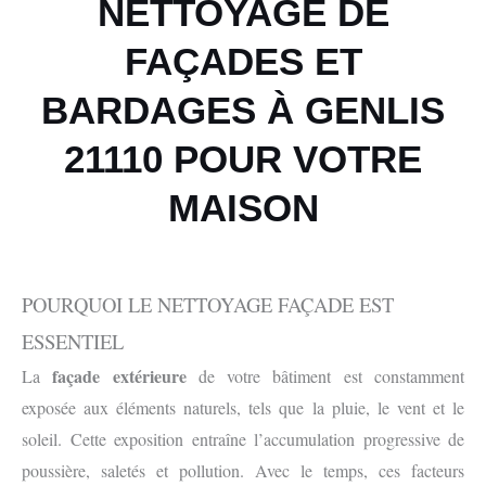
NETTOYAGE DE
FAÇADES ET
BARDAGES À GENLIS
21110 POUR VOTRE
MAISON
POURQUOI LE NETTOYAGE FAÇADE EST
ESSENTIEL
façade extérieure
La
de votre bâtiment est constamment
exposée aux éléments naturels, tels que la pluie, le vent et le
soleil. Cette exposition entraîne l’accumulation progressive de
poussière, saletés et pollution. Avec le temps, ces facteurs