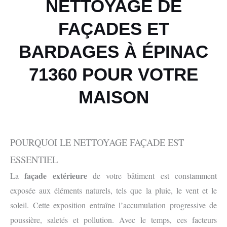
NETTOYAGE DE
FAÇADES ET
BARDAGES À ÉPINAC
71360 POUR VOTRE
MAISON
POURQUOI LE NETTOYAGE FAÇADE EST
ESSENTIEL
façade extérieure
La
de votre bâtiment est constamment
exposée aux éléments naturels, tels que la pluie, le vent et le
soleil. Cette exposition entraîne l’accumulation progressive de
poussière, saletés et pollution. Avec le temps, ces facteurs