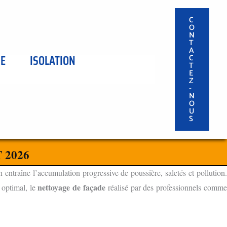
C
O
N
T
A
SE
ISOLATION
C
T
E
Z
-
N
O
U
S
 2026
n entraîne l’accumulation progressive de poussière, saletés et pollution
nettoyage de façade
 optimal, le
réalisé par des professionnels comm