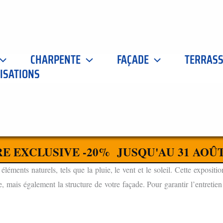
CHARPENTE
FAÇADE
TERRAS
ISATIONS
À BESANÇON 25000
CONTACTEZ-NOUS
S À BESANÇON 25000 POUR VOTRE MAISON
E EXCLUSIVE -20% JUSQU'AU 31 AOÛT
ments naturels, tels que la pluie, le vent et le soleil. Cette expositio
 mais également la structure de votre façade. Pour garantir l’entretien