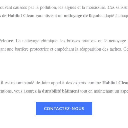
souvent causées par la pollution, les algues et la moisissure. Ces sali
Habitat Clean
nettoyage de façade
es de
garantissent un
adapté à chaqu
érieure
. Le nettoyage chimique, les brosses rotatives ou le nettoyage
éant une barrière protectrice et empêchant la réapparition des taches. C
Habitat Clea
, il est recommandé de faire appel à des experts comme
durabilité bâtiment
entions, vous assurez la
tout en maintenant un aspec
CONTACTEZ-NOUS