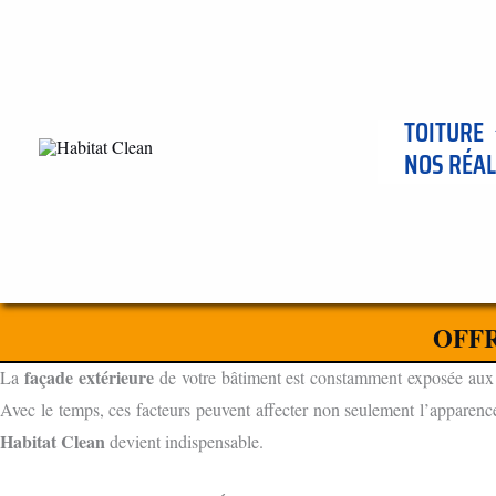
Aller
au
contenu
TOITURE
NOS RÉAL
ENTREPRISE DE NETTOYAGE DE FAÇADES ET BARDAGES 
L'IMPORTANCE DU NETTOYAGE DE FAÇADES ET BARDAGE
OFFR
POURQUOI LE NETTOYAGE FAÇADE EST ESSENTIEL
façade extérieure
La
de votre bâtiment est constamment exposée aux élé
Avec le temps, ces facteurs peuvent affecter non seulement l’apparence,
Habitat Clean
devient indispensable.