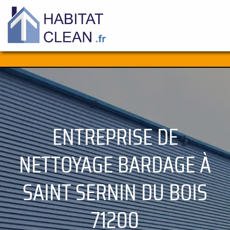
Aller
au
contenu
ENTREPRISE DE
NETTOYAGE BARDAGE À
SAINT SERNIN DU BOIS
71200