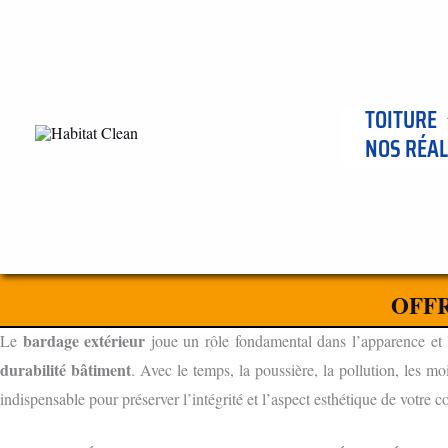
Aller
au
contenu
TOITURE
NOS RÉAL
ENTREPRISE DE NETTOYAGE BARDAGE À MERCUREY 716
LE NETTOYAGE EXTERIEURE DU BARDAGE PROTÉGEZ ET
OFFR
POURQUOI LE NETTOYAGE BARDAGE EXTÉRIEUR ES
bardage extérieur
Le
joue un rôle fondamental dans l’apparence et l
durabilité bâtiment
. Avec le temps, la poussière, la pollution, les mo
indispensable pour préserver l’intégrité et l’aspect esthétique de votre c