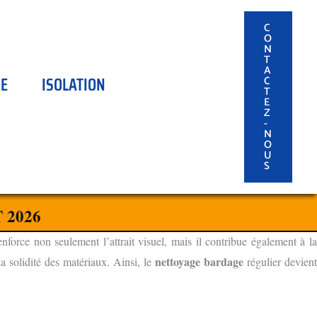
C
O
N
T
A
SE
ISOLATION
C
T
E
Z
-
N
O
U
S
 2026
force non seulement l’attrait visuel, mais il contribue également à l
nettoyage bardage
la solidité des matériaux. Ainsi, le
régulier devien