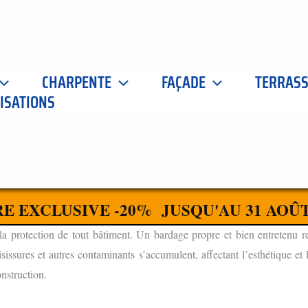
CHARPENTE
FAÇADE
TERRAS
ISATIONS
40
CONTACTEZ-NOUS
 AMÉLIOREZ L'APPARENCE DE VOTRE BÂTIMENT
E EXCLUSIVE -20% JUSQU'AU 31 AOÛT
T ESSENTIEL
a protection de tout bâtiment. Un bardage propre et bien entretenu ren
isissures et autres contaminants s’accumulent, affectant l’esthétique et 
onstruction.