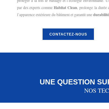
protéger à la fois le bardage et l’écologie environnante. Un
Habitat Clean
par des experts comme
, prolonge la durée 
durabilit
l’apparence extérieure du bâtiment et garantit une
CONTACTEZ-NOUS
UNE QUESTION SU
NOS TEC