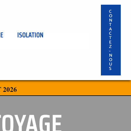
C
O
N
T
A
SE
ISOLATION
C
T
E
Z
-
N
O
U
S
 2026
TOYAGE