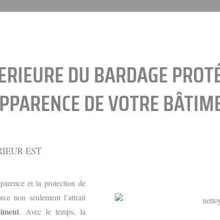
ERIEURE DU BARDAGE PROT
APPARENCE DE VOTRE BÂTIM
IEUR EST
parence et la protection de
rce non seulement l’attrait
timent
. Avec le temps, la