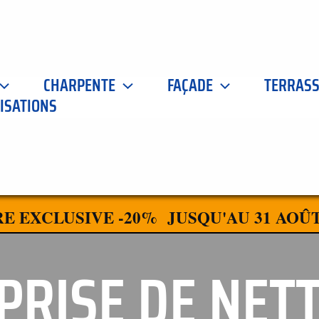
CHARPENTE
FAÇADE
TERRAS
ISATIONS
E EXCLUSIVE -20% JUSQU'AU 31 AOÛT
PRISE DE NET