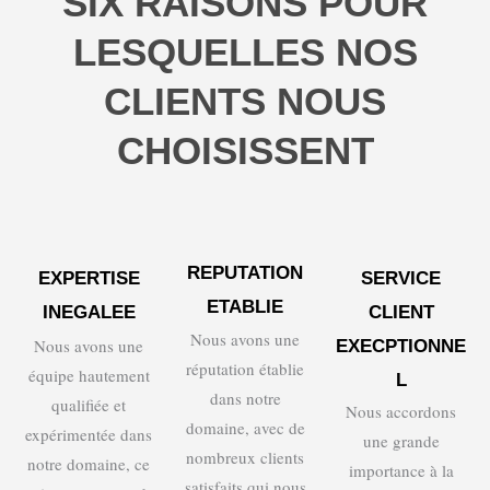
SIX RAISONS POUR
LESQUELLES NOS
CLIENTS NOUS
CHOISISSENT
REPUTATION
EXPERTISE
SERVICE
ETABLIE
INEGALEE
CLIENT
Nous avons une
Nous avons une
EXECPTIONNE
réputation établie
équipe hautement
L
dans notre
qualifiée et
Nous accordons
domaine, avec de
expérimentée dans
une grande
nombreux clients
notre domaine, ce
importance à la
satisfaits qui nous