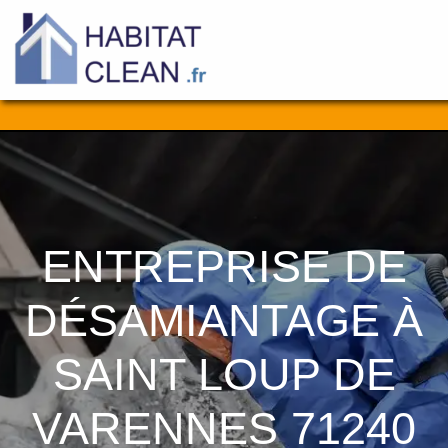
Aller
au
contenu
ENTREPRISE DE
DÉSAMIANTAGE À
SAINT LOUP DE
VARENNES 71240