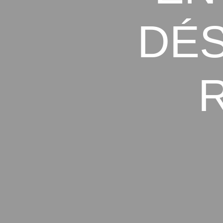
DÉS
R