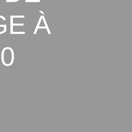
GE À
50