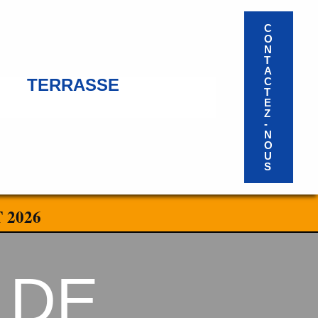
C
O
N
T
A
TERRASSE
C
T
E
Z
-
N
O
U
S
 2026
 DE