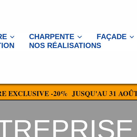
RE
CHARPENTE
FAÇADE
TION
NOS RÉALISATIONS
E EXCLUSIVE -20% JUSQU'AU 31 AOÛT
TREPRISE