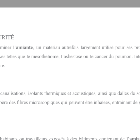
URITÉ
amiante
miner l’
, un matériau autrefois largement utilisé pour ses pr
s telles que le mésothéliome, l’asbestose ou le cancer du poumon. Int
re.
canalisations, isolants thermiques et acoustiques, ainsi que dalles de s
ère des fibres microscopiques qui peuvent être inhalées, entraînant de 
amia
habitants ou travailleurs exposés à des bâtiments contenant de l’