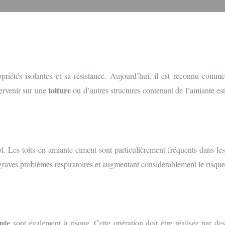
opriétés isolantes et sa résistance. Aujourd’hui, il est reconnu comm
toiture
ervenir sur une
ou d’autres structures contenant de l’amiante es
ol. Les toits en amiante-ciment sont particulièrement fréquents dans les
graves problèmes respiratoires et augmentant considérablement le risque
nte
sont également à risque. Cette opération doit être réalisée par de