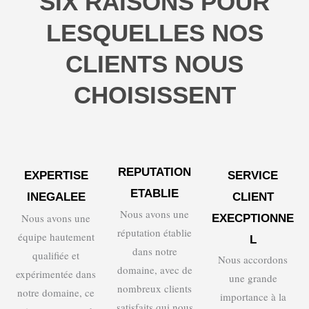
SIX RAISONS POUR
LESQUELLES NOS
CLIENTS NOUS
CHOISISSENT
REPUTATION
EXPERTISE
SERVICE
ETABLIE
INEGALEE
CLIENT
Nous avons une
Nous avons une
EXECPTIONNE
réputation établie
équipe hautement
L
dans notre
qualifiée et
Nous accordons
domaine, avec de
expérimentée dans
une grande
nombreux clients
notre domaine, ce
importance à la
satisfaits qui nous