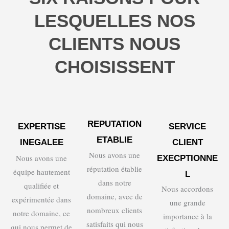
LESQUELLES NOS
CLIENTS NOUS
CHOISISSENT
REPUTATION
EXPERTISE
SERVICE
ETABLIE
INEGALEE
CLIENT
Nous avons une
Nous avons une
EXECPTIONNE
réputation établie
équipe hautement
L
dans notre
qualifiée et
Nous accordons
domaine, avec de
expérimentée dans
une grande
nombreux clients
notre domaine, ce
importance à la
satisfaits qui nous
qui nous permet de