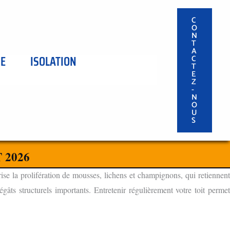
C
O
N
T
A
SE
ISOLATION
C
T
E
Z
-
N
O
U
S
 2026
ise la prolifération de mousses, lichens et champignons, qui retiennen
âts structurels importants. Entretenir régulièrement votre toit permet