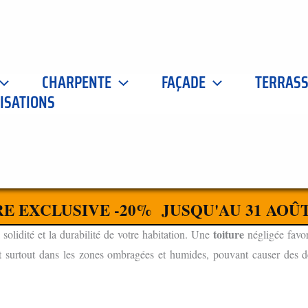
CHARPENTE
FAÇADE
TERRAS
ISATIONS
R LE DOUBS 71350
CONTACTEZ-NOUS
E EXCLUSIVE -20% JUSQU'AU 31 AOÛT
toiture
 solidité et la durabilité de votre habitation. Une
négligée favor
t surtout dans les zones ombragées et humides, pouvant causer des dég