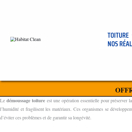
Aller
au
contenu
TOITURE
NOS RÉAL
ENTREPRISE DE DÈMOUSSAGE DE TOITURE À VERDUN SU
L'IMPORTANCE DU DÉMOUSSAGE TOITURE
OFFR
POURQUOI DÉMOUSSER VOTRE TOITURE ?
démoussage toiture
Le
est une opération essentielle pour préserver la
l’humidité et fragilisent les matériaux. Ces organismes se développen
d’éviter ces problèmes et de garantir sa longévité.