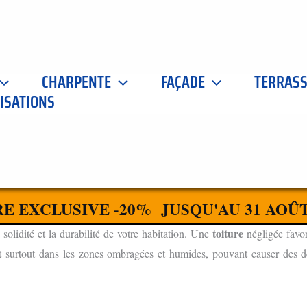
CHARPENTE
FAÇADE
TERRAS
ISATIONS
0
CONTACTEZ-NOUS
E EXCLUSIVE -20% JUSQU'AU 31 AOÛT
toiture
 solidité et la durabilité de votre habitation. Une
négligée favor
t surtout dans les zones ombragées et humides, pouvant causer des dég