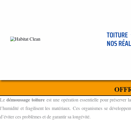
Aller
au
contenu
TOITURE
NOS RÉAL
ENTREPRISE DE DÈMOUSSAGE DE TOITURE À GERGY 7159
L'IMPORTANCE DU DÉMOUSSAGE TOITURE
OFFR
POURQUOI DÉMOUSSER VOTRE TOITURE ?
démoussage toiture
Le
est une opération essentielle pour préserver la
l’humidité et fragilisent les matériaux. Ces organismes se développen
d’éviter ces problèmes et de garantir sa longévité.