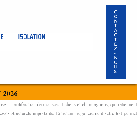
C
O
N
T
A
SE
ISOLATION
C
T
E
Z
-
N
O
U
S
 2026
ise la prolifération de mousses, lichens et champignons, qui retiennen
âts structurels importants. Entretenir régulièrement votre toit permet