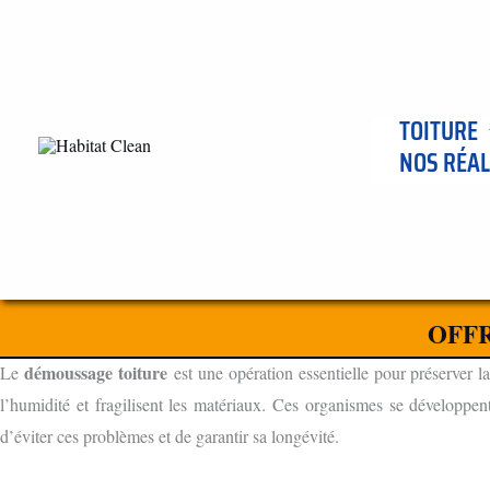
Aller
au
contenu
TOITURE
NOS RÉAL
ENTREPRISE DE DÈMOUSSAGE DE TOITURE À CORGOLOIN
L'IMPORTANCE DU DÉMOUSSAGE TOITURE
OFFR
POURQUOI DÉMOUSSER VOTRE TOITURE ?
démoussage toiture
Le
est une opération essentielle pour préserver la
l’humidité et fragilisent les matériaux. Ces organismes se développen
d’éviter ces problèmes et de garantir sa longévité.