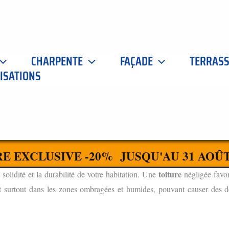
CHARPENTE
FAÇADE
TERRAS
ISATIONS
 21700
CONTACTEZ-NOUS
E EXCLUSIVE -20% JUSQU'AU 31 AOÛT
toiture
 solidité et la durabilité de votre habitation. Une
négligée favor
t surtout dans les zones ombragées et humides, pouvant causer des dég