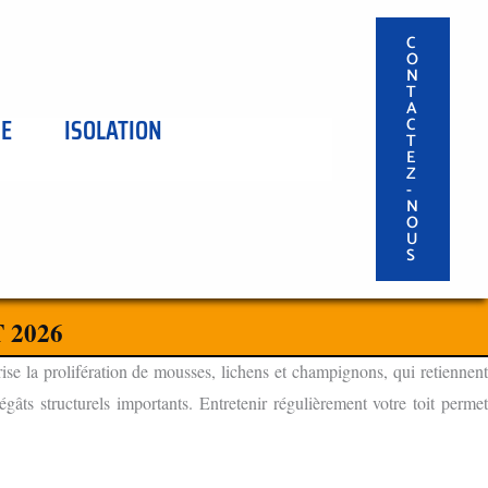
C
O
N
T
A
SE
ISOLATION
C
T
E
Z
-
N
O
U
S
 2026
ise la prolifération de mousses, lichens et champignons, qui retiennen
âts structurels importants. Entretenir régulièrement votre toit permet