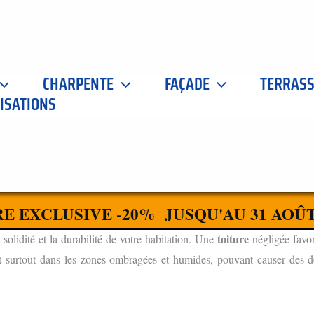
CHARPENTE
FAÇADE
TERRAS
ISATIONS
UC 21230
CONTACTEZ-NOUS
E EXCLUSIVE -20% JUSQU'AU 31 AOÛT
toiture
 solidité et la durabilité de votre habitation. Une
négligée favor
t surtout dans les zones ombragées et humides, pouvant causer des dég