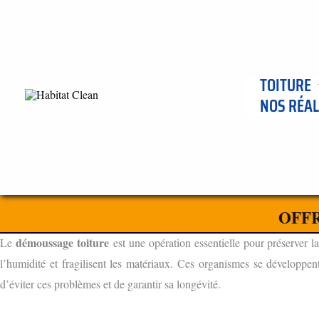
Aller
au
contenu
TOITURE
NOS RÉAL
ENTREPRISE DE DÈMOUSSAGE DE TOITURE À ARNAY LE D
L'IMPORTANCE DU DÉMOUSSAGE TOITURE
OFFR
POURQUOI DÉMOUSSER VOTRE TOITURE ?
démoussage toiture
Le
est une opération essentielle pour préserver la
l’humidité et fragilisent les matériaux. Ces organismes se développen
d’éviter ces problèmes et de garantir sa longévité.