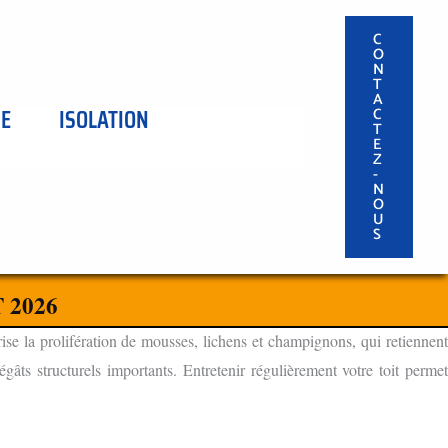
C
O
N
T
A
SE
ISOLATION
C
T
E
Z
-
N
O
U
S
 2026
ise la prolifération de mousses, lichens et champignons, qui retiennen
âts structurels importants. Entretenir régulièrement votre toit permet